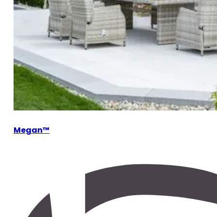
Megan™