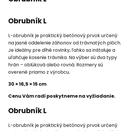
Obrubník L
L-obrubník je praktický betónový prvok určený
na jasné oddelenie záhonov od trávnatých plôch.
Je ideálny pre dlhé rovinky, ľahko sa inštaluje a
uľahčuje kosenie trávnika. Na výber sú dva typy
hrán – oblúková alebo rovná. Rozmery sú
overené priamo z výrobcu.
30 × 16,5 × 15 cm
Cenu Vám radi poskytneme na vyžiadanie.
Obrubník L
L-obrubník je praktický betónový prvok určený