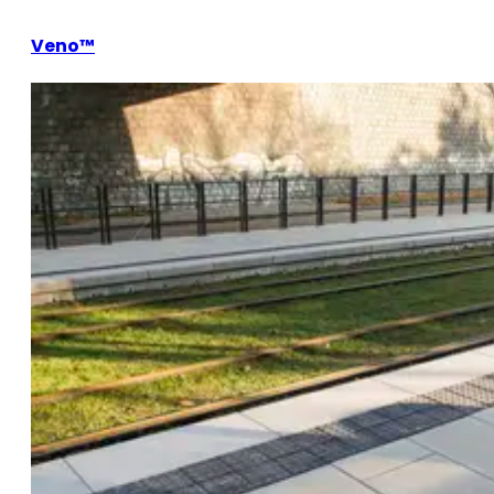
Veno™