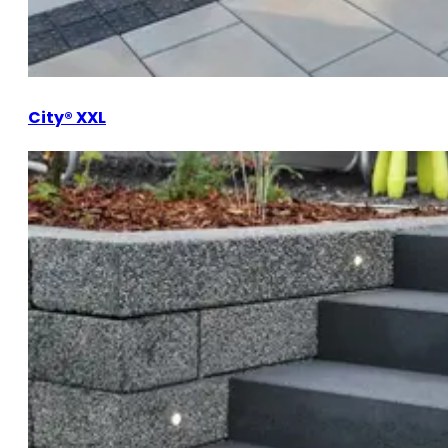
City® XXL