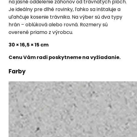
na jasné oddelenie záhonov od trávnatých plôch.
Je ideálny pre dlhé rovinky, ľahko sa inštaluje a
uľahčuje kosenie trávnika. Na výber sú dva typy
hrán – oblúková alebo rovná. Rozmery sú
overené priamo z výrobcu.
30 × 16,5 × 15 cm
Cenu Vám radi poskytneme na vyžiadanie.
Farby