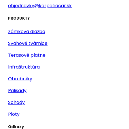
objednavky@karpatiacar.sk
PRODUKTY
Zámková dlažba
Svahové tvárnice
Terasové platne
Infraštruktúra
Obrubníky
Palisády
Schody
Ploty
Odkazy