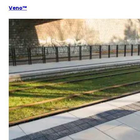
Veno™