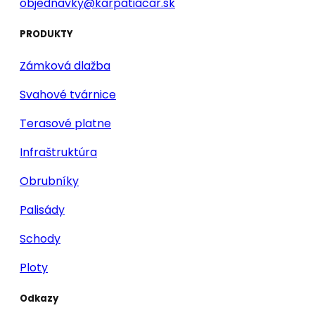
objednavky@karpatiacar.sk
PRODUKTY
Zámková dlažba
Svahové tvárnice
Terasové platne
Infraštruktúra
Obrubníky
Palisády
Schody
Ploty
Odkazy