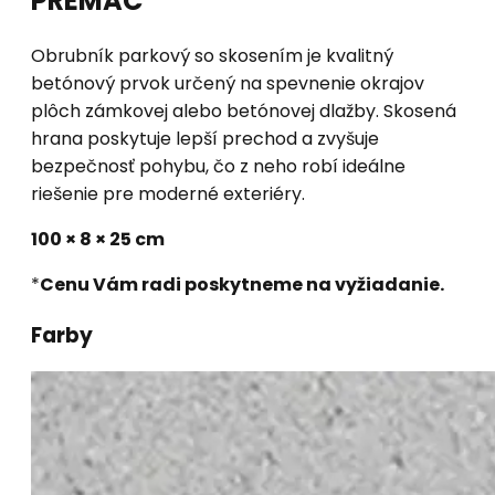
PREMAC
Obrubník parkový so skosením je kvalitný
betónový prvok určený na spevnenie okrajov
plôch zámkovej alebo betónovej dlažby. Skosená
hrana poskytuje lepší prechod a zvyšuje
bezpečnosť pohybu, čo z neho robí ideálne
riešenie pre moderné exteriéry.
100 × 8 × 25 cm
*
Cenu Vám radi poskytneme na vyžiadanie.
Farby