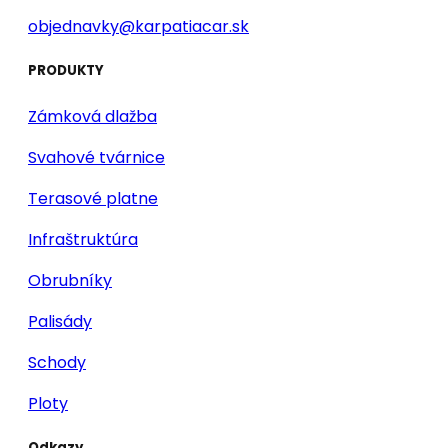
objednavky@karpatiacar.sk
PRODUKTY
Zámková dlažba
Svahové tvárnice
Terasové platne
Infraštruktúra
Obrubníky
Palisády
Schody
Ploty
Odkazy