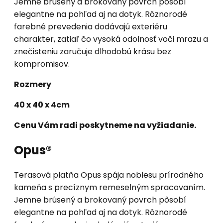
Jemne brúsený a brokovaný povrch pôsobí
elegantne na pohľad aj na dotyk. Rôznorodé
farebné prevedenia dodávajú exteriéru
charakter, zatiaľ čo vysoká odolnosť voči mrazu a
znečisteniu zaručuje dlhodobú krásu bez
kompromisov.
Rozmery
40 x 40 x 4cm
Cenu Vám radi poskytneme na vyžiadanie.
Opus®
Terasová platňa Opus spája noblesu prírodného
kameňa s precíznym remeselným spracovaním.
Jemne brúsený a brokovaný povrch pôsobí
elegantne na pohľad aj na dotyk. Rôznorodé