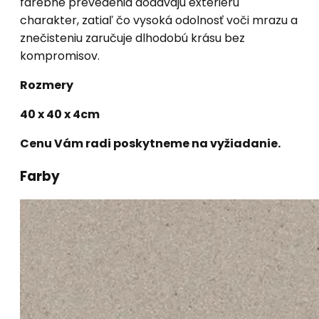
farebné prevedenia dodávajú exteriéru
charakter, zatiaľ čo vysoká odolnosť voči mrazu a
znečisteniu zaručuje dlhodobú krásu bez
kompromisov.
Rozmery
40 x 40 x 4cm
Cenu Vám radi poskytneme na vyžiadanie.
Farby