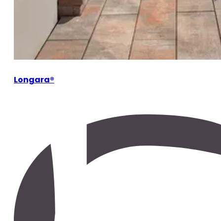
Longara®