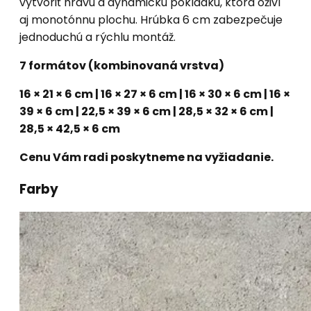
vytvoriť hravú a dynamickú pokládku, ktorá oživí
aj monotónnu plochu. Hrúbka 6 cm zabezpečuje
jednoduchú a rýchlu montáž.
7 formátov (kombinovaná vrstva)
16 × 21 × 6 cm | 16 × 27 × 6 cm | 16 × 30 × 6 cm | 16 ×
39 × 6 cm | 22,5 × 39 × 6 cm | 28,5 × 32 × 6 cm |
28,5 × 42,5 × 6 cm
Cenu Vám radi poskytneme na vyžiadanie.
Farby