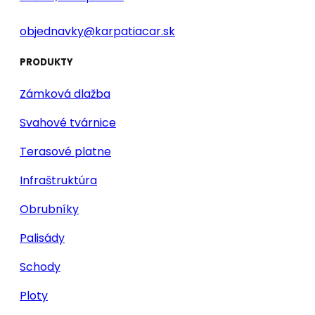
objednavky@karpatiacar.sk
PRODUKTY
Zámková dlažba
Svahové tvárnice
Terasové platne
Infraštruktúra
Obrubníky
Palisády
Schody
Ploty